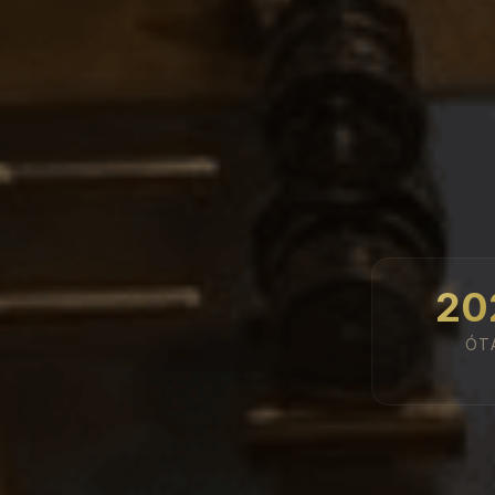
20
ÓT