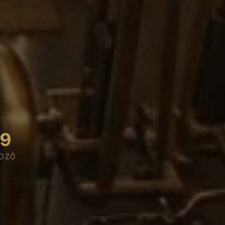
9
DZŐ