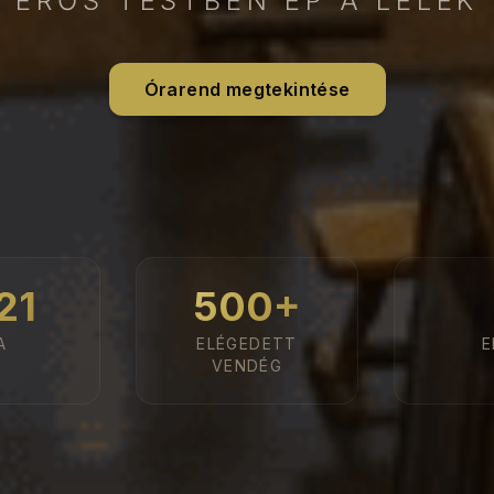
ERŐS TESTBEN ÉP A LÉLEK
Órarend megtekintése
21
500
+
A
ELÉGEDETT
E
VENDÉG